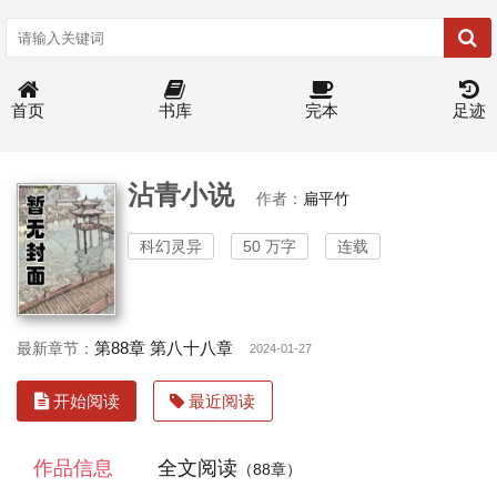
首页
书库
完本
足迹
沾青小说
作者：
扁平竹
科幻灵异
50 万字
连载
第88章 第八十八章
最新章节：
2024-01-27
开始阅读
最近阅读
作品信息
全文阅读
（88章）