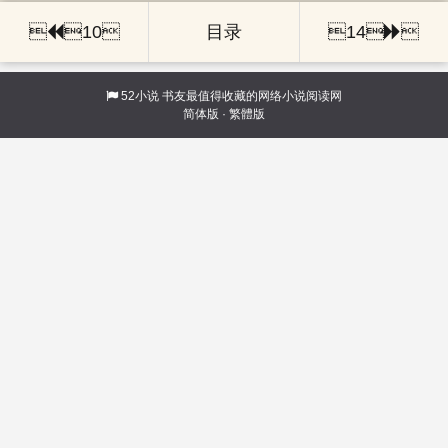

10
目录
14

52小说
书友最值得收藏的网络小说阅读网
简体版
·
繁體版