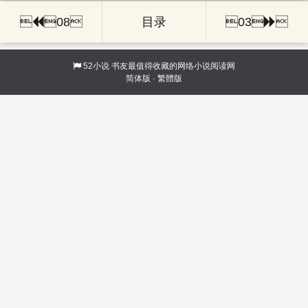

08
目录
03

52小说
书友最值得收藏的网络小说阅读网
简体版
·
繁體版