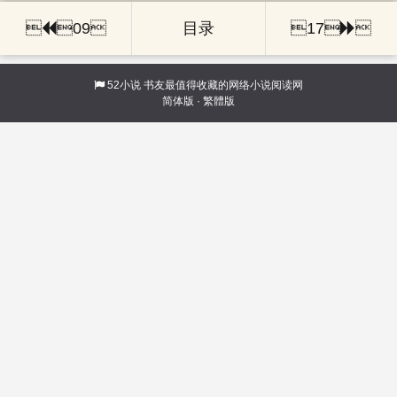

09
目录
17

52小说
书友最值得收藏的网络小说阅读网
简体版
·
繁體版