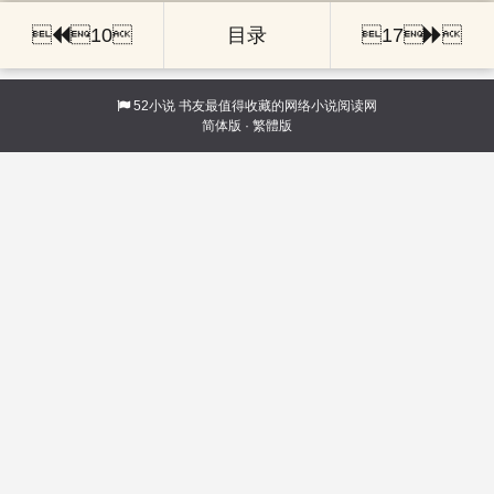

10
目录
17

52小说
书友最值得收藏的网络小说阅读网
简体版
·
繁體版