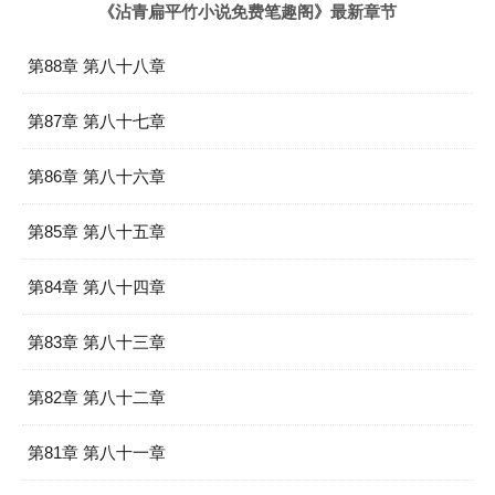
《沾青扁平竹小说免费笔趣阁》最新章节
第88章 第八十八章
第87章 第八十七章
第86章 第八十六章
第85章 第八十五章
第84章 第八十四章
第83章 第八十三章
第82章 第八十二章
第81章 第八十一章