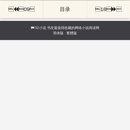

09
目录
18

52小说
书友最值得收藏的网络小说阅读网
简体版
·
繁體版