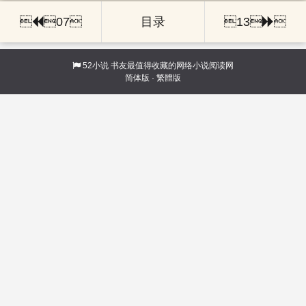

07
目录
13

52小说
书友最值得收藏的网络小说阅读网
简体版
·
繁體版