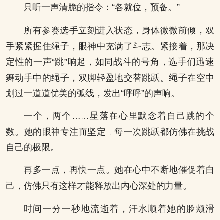
只听一声清脆的指令：“各就位，预备。”
所有参赛选手立刻进入状态，身体微微前倾，双
手紧紧握住绳子，眼神中充满了斗志。紧接着，那决
定性的一声“跳”响起，如同战斗的号角，选手们迅速
舞动手中的绳子，双脚轻盈地交替跳跃。绳子在空中
划过一道道优美的弧线，发出“呼呼”的声响。
一个，两个……星落在心里默念着自己跳的个
数。她的眼神专注而坚定，每一次跳跃都仿佛在挑战
自己的极限。
再多一点，再快一点。她在心中不断地催促着自
己，仿佛只有这样才能释放出内心深处的力量。
时间一分一秒地流逝着，汗水顺着她的脸颊滑